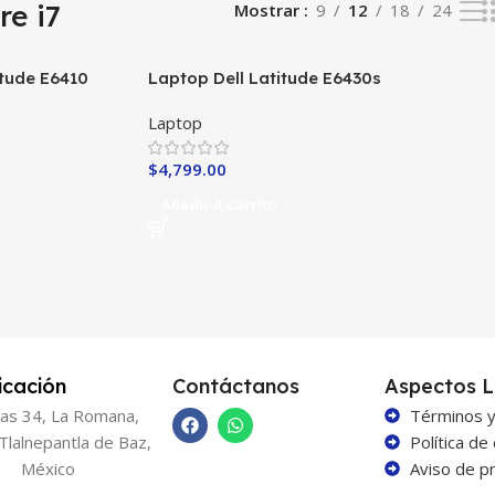
re i7
Mostrar
9
12
18
24
itude E6410
Laptop Dell Latitude E6430s
Core i7-3th
Laptop
$
4,799.00
Añadir A Carrito
icación
Contáctanos
Aspectos L
as 34, La Romana,
Términos y
Tlalnepantla de Baz,
Política de
México
Aviso de pr