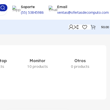
Soporte
Email
(55) 53845986
ventas@ofertasdecomputo.com
$
0.00
ptop
Monitor
Otros
P
cts
10 products
0 products