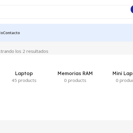
do
Contacto
trando los 2 resultados
Laptop
Memorias RAM
Mini La
45 products
0 products
0 produ