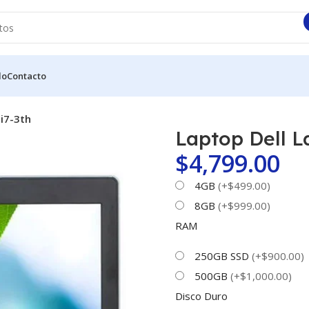
do
Contacto
 i7-3th
Laptop Dell L
$
4,799.00
4GB
(+$499.00)
8GB
(+$999.00)
RAM
250GB SSD
(+$900.00)
500GB
(+$1,000.00)
Disco Duro