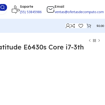
Soporte
Email
(55) 53845986
ventas@ofertasdecomputo.com
$
0.00
atitude E6430s Core i7-3th