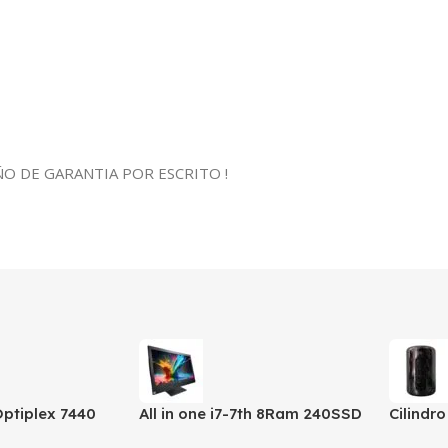
O DE GARANTIA POR ESCRITO !
 Optiplex 7440
All in one i7-7th 8Ram 240SSD
Cilindr
RAM