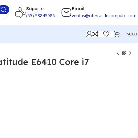
Soporte
Email
(55) 53845986
ventas@ofertasdecomputo.com
$
0.00
atitude E6410 Core i7