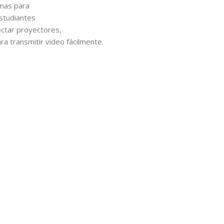
imas para
estudiantes
ectar proyectores,
a transmitir video fácilmente.