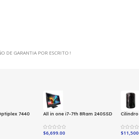
O DE GARANTIA POR ESCRITO !
 Optiplex 7440
All in one i7-7th 8Ram 240SSD
Cilindr
RAM
$
6,699.00
$
11,500