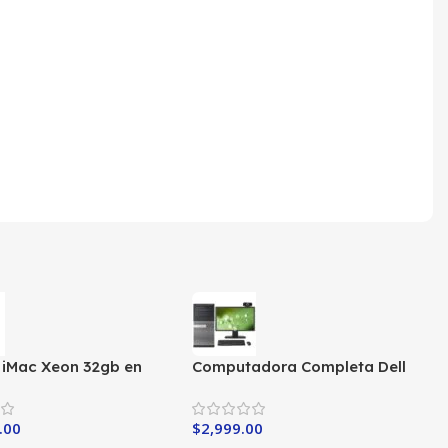
o iMac Xeon 32gb en
Computadora Completa Dell
Core i5-3ra
.00
$
2,999.00