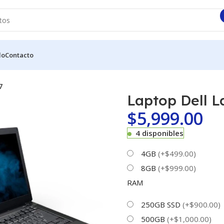
do
Contacto
7
Laptop Dell L
$
5,999.00
4 disponibles
4GB
(+$499.00)
8GB
(+$999.00)
RAM
250GB SSD
(+$900.00)
500GB
(+$1,000.00)