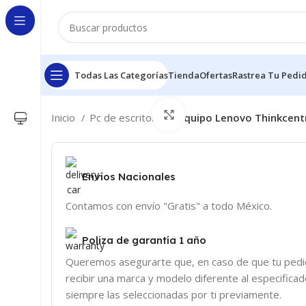
Todas Las Categorías
Tienda
Ofertas
Rastrea Tu Pedi
Click to enlarge
Inicio
Pc de escritorio
Equipo Lenovo Thinkcentr
Envíos Nacionales
Contamos con envío "Gratis" a todo México.
Poliza de garantía 1 año
Queremos asegurarte que, en caso de que tu pedid
recibir una marca y modelo diferente al especifica
siempre las seleccionadas por ti previamente.