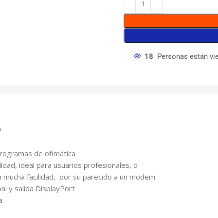
18
Personas están vi
p
programas de ofimática
dad, ideal para usuarios profesionales, o
on mucha facilidad, por su parecido a un modem.
n! y salida DisplayPort
a.