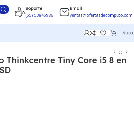
Soporte
Email
(55) 53845986
ventas@ofertasdecomputo.com
$
0.00
 Thinkcentre Tiny Core i5 8 en
SSD