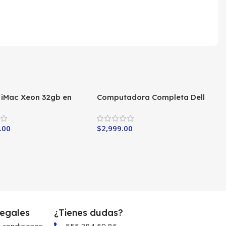
o iMac Xeon 32gb en
Computadora Completa Dell
Core i5-3ra
.00
$
2,999.00
egales
¿Tienes dudas?