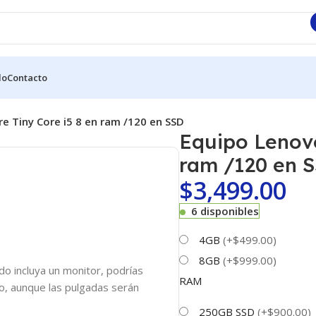
do
Contacto
e Tiny Core i5 8 en ram /120 en SSD
Equipo Lenovo
ram /120 en 
$
3,499.00
6 disponibles
4GB
(+$499.00)
8GB
(+$999.00)
o incluya un monitor, podrías
RAM
do, aunque las pulgadas serán
250GB SSD
(+$900.00)