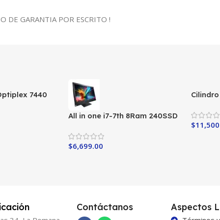
 DE GARANTIA POR ESCRITO !
 Optiplex 7440
Cilindr
RAM
All in one i7-7th 8Ram 240SSD
$
11,500
$
6,699.00
icación
Contáctanos
Aspectos L