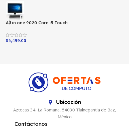
All in one 9020 Core i5 Touch
A
$
5,499.00
$
Ubicación
Aztecas 34, La Romana, 54030 Tlalnepantla de Baz,
México
Contáctanos