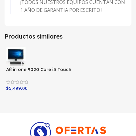
¡TODOS NUESTROS EQUIPOS CUENTAN CON
1 AÑO DE GARANTIA POR ESCRITO !
Productos similares
All in one 9020 Core i5 Touch
A
$
5,499.00
$