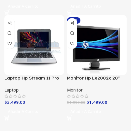
Añadir A Carrito
Añadir A Carrito
-25%
Laptop Hp Stream 11 Pro
Monitor Hp Le2002x 20″
G4 Barata
Pulgadas Widescreen
Laptop
Monitor
Delgado
$
3,499.00
$
1,499.00
$
1,999.00
Añadir A Carrito
Añadir A Carrito