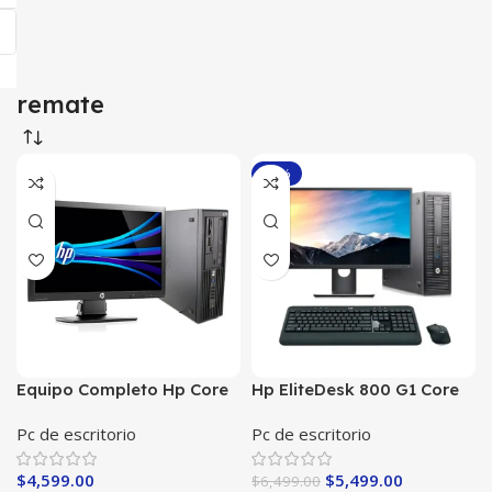
remate
-15%
Equipo Completo Hp Core
Hp EliteDesk 800 G1 Core
i7 Z200 8 RAM/ 240GB SSD
i7-4th con 8 en ram/
Pc de escritorio
Pc de escritorio
480SSD Monitor de 22
Pulgadas
$
4,599.00
$
5,499.00
$
6,499.00