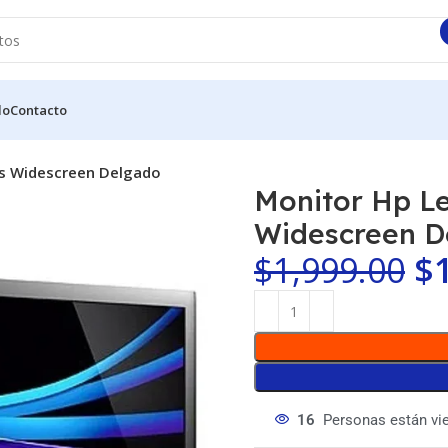
do
Contacto
s Widescreen Delgado
Monitor Hp L
Widescreen D
$
1,999.00
$
16
Personas están vi