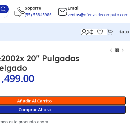
Soporte
Email
(55) 53845986
ventas@ofertasdecomputo.com
$
0.00
e2002x 20″ Pulgadas
elgado
1,499.00
Añadir Al Carrito
Comprar Ahora
endo este producto ahora