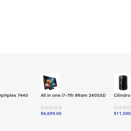
 Optiplex 7440
All in one i7-7th 8Ram 240SSD
Cilindr
RAM
$
6,699.00
$
11,500