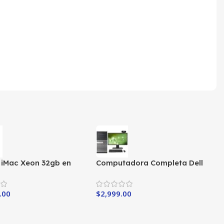
o iMac Xeon 32gb en
Computadora Completa Dell
Core i5-3ra
.00
$
2,999.00