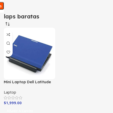
os
laps baratas
Mini Laptop Dell Latitude
2120 Económica
Laptop
$
1,999.00
Añadir A Carrito