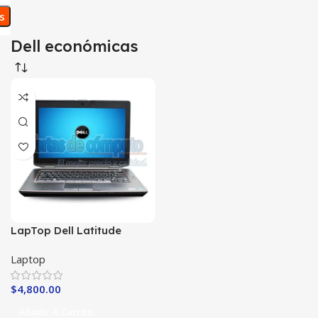
os
Dell económicas
LapTop Dell Latitude
E6420 Core i7
Laptop
$
4,800.00
Añadir A Carrito