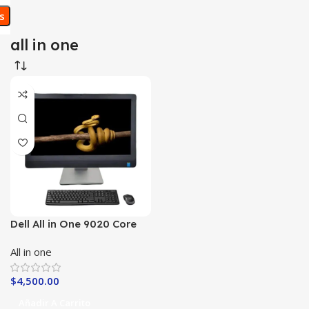
os
all in one
Dell All in One 9020 Core
i7-4th con 8Ram / 120ssd
All in one
$
4,500.00
Añadir A Carrito