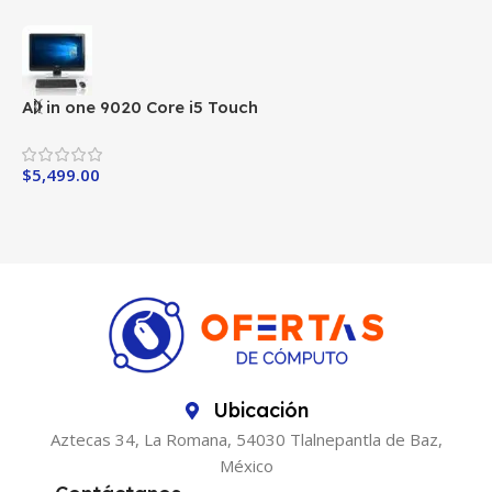
All in one 9020 Core i5 Touch
A
$
5,499.00
$
Ubicación
Aztecas 34, La Romana, 54030 Tlalnepantla de Baz,
México