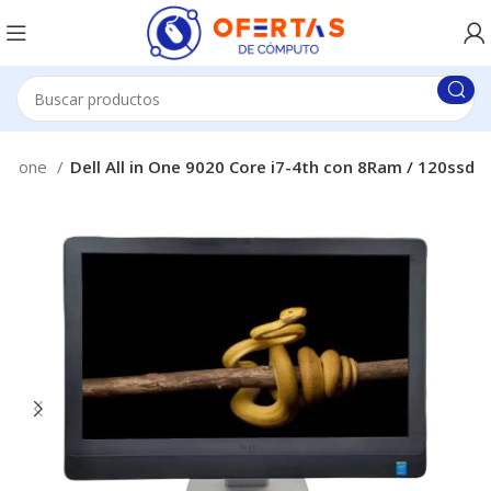
l in one
Dell All in One 9020 Core i7-4th con 8Ram / 120ssd