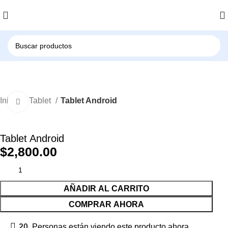
Inicio
Tablet
Tablet Android
Click to enlarge
Tablet Android
$
2,800.00
AÑADIR AL CARRITO
COMPRAR AHORA
20
Personas están viendo este producto ahora