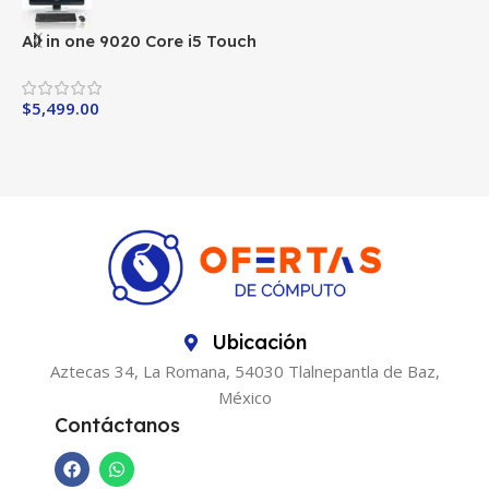
All in one 9020 Core i5 Touch
A
$
5,499.00
$
Ubicación
Aztecas 34, La Romana, 54030 Tlalnepantla de Baz,
México
Contáctanos