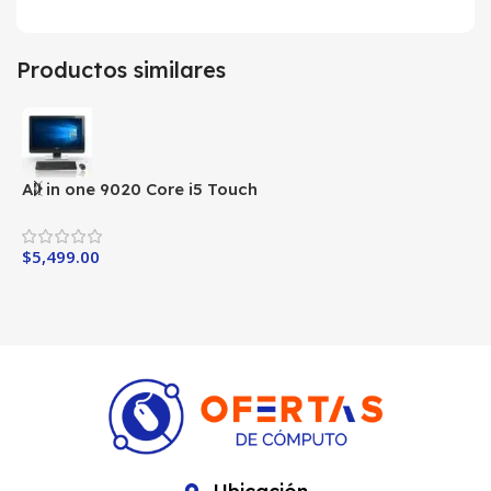
Productos similares
All in one 9020 Core i5 Touch
A
$
5,499.00
$