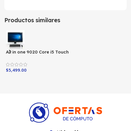
Productos similares
All in one 9020 Core i5 Touch
A
$
5,499.00
$