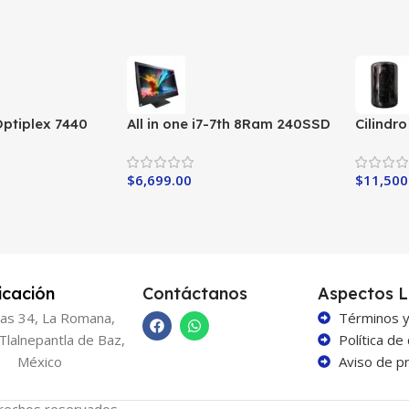
 Optiplex 7440
All in one i7-7th 8Ram 240SSD
Cilindr
RAM
$
6,699.00
$
11,500
icación
Contáctanos
Aspectos L
as 34, La Romana,
Términos y
Tlalnepantla de Baz,
Política de
México
Aviso de pr
rechos reservados