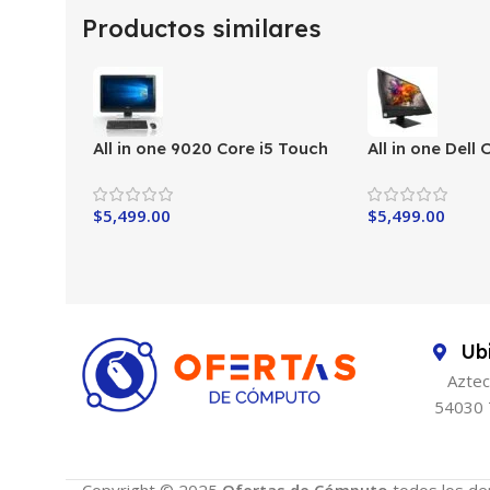
Productos similares
All in one 9020 Core i5 Touch
All in one Dell
i5-6th
$
5,499.00
$
5,499.00
Ub
Aztec
54030 
Copyright © 2025
Ofertas de Cómputo
todos los de