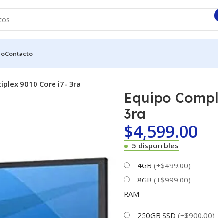
do
Contacto
iplex 9010 Core i7- 3ra
Equipo Comple
3ra
$
4,599.00
5 disponibles
4GB
(+$499.00)
8GB
(+$999.00)
RAM
250GB SSD
(+$900.00)