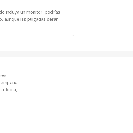
o incluya un monitor, podrías
do, aunque las pulgadas serán
res,
esempeño,
 oficina,