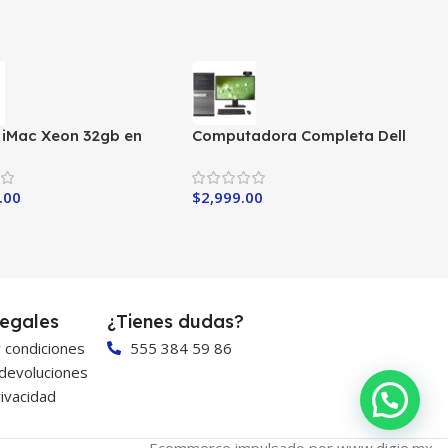
o iMac Xeon 32gb en
Computadora Completa Dell
Core i5-3ra
.00
$
2,999.00
egales
¿Tienes dudas?
 condiciones
555 384 59 86
 devoluciones
ivacidad
Ecommerce impulsado por www.digie.mx