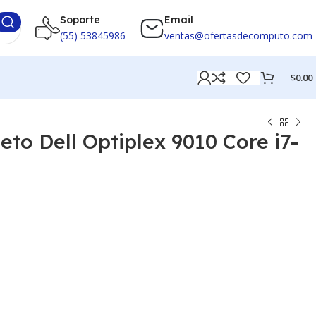
Soporte
Email
(55) 53845986
ventas@ofertasdecomputo.com
$
0.00
to Dell Optiplex 9010 Core i7-