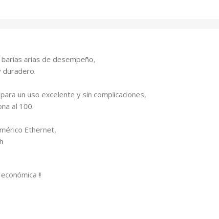
a barias arias de desempeño,
y duradero.
 para un uso excelente y sin complicaciones,
ona al 100.
mérico Ethernet,
ch
 económica !!