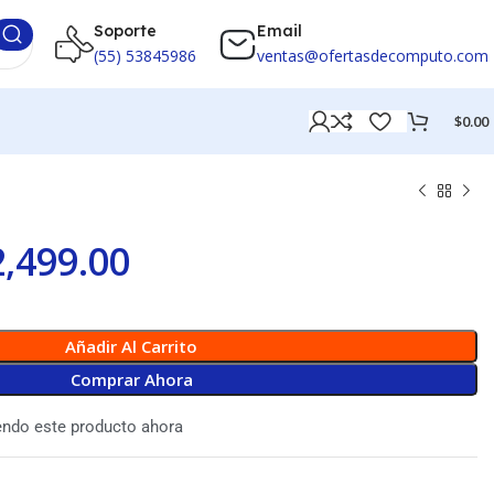
Soporte
Email
(55) 53845986
ventas@ofertasdecomputo.com
$
0.00
2,499.00
Añadir Al Carrito
Comprar Ahora
endo este producto ahora