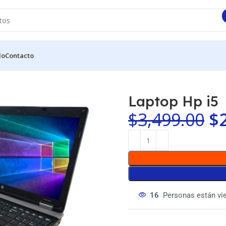
do
Contacto
Laptop Hp i5
$
3,499.00
$
16
Personas están vi