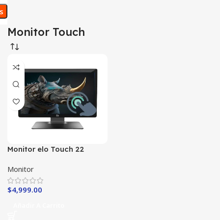
os
Monitor Touch
Monitor elo Touch 22
Pulgadas IPS
Monitor
$
4,999.00
Añadir A Carrito