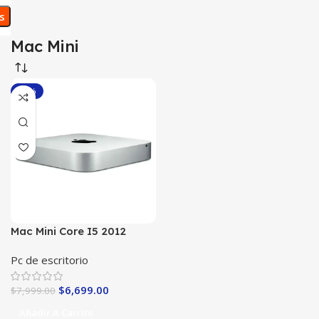
os
Mac Mini
-16%
Mac Mini Core I5 2012
A1347Mac Os Catalina
Pc de escritorio
$
6,699.00
$
7,999.00
Añadir A Carrito