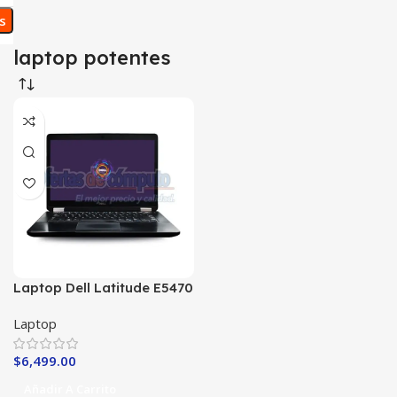
os
laptop potentes
Laptop Dell Latitude E5470
Core 5 de 6tha
Laptop
$
6,499.00
Añadir A Carrito