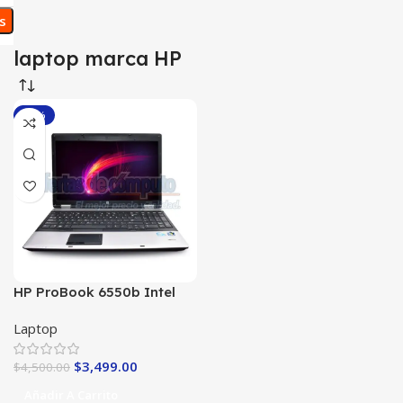
os
laptop marca HP
-22%
HP ProBook 6550b Intel
Core i5 Excelente
Laptop
Funcionamiento
$
3,499.00
$
4,500.00
Añadir A Carrito