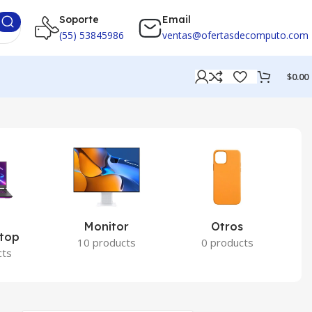
Soporte
Email
(55) 53845986
ventas@ofertasdecomputo.com
$
0.00
Monitor
Otros
P
ptop
10 products
0 products
cts