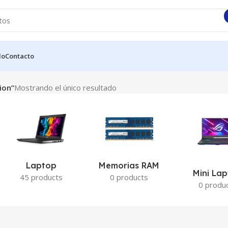
do
Contacto
ion”
Mostrando el único resultado
Laptop
Memorias RAM
Mini La
45 products
0 products
0 produ