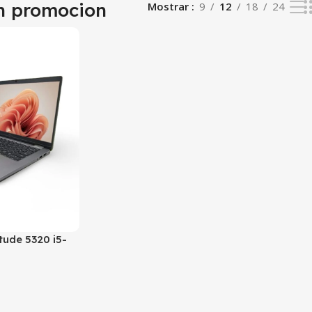
n promocion
Mostrar
9
12
18
24
tude 5320 i5-