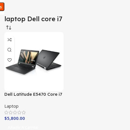
os
laptop Dell core i7
Dell Latitude E5470 Core i7
de 6th Generación
Laptop
$
5,800.00
Añadir A Carrito