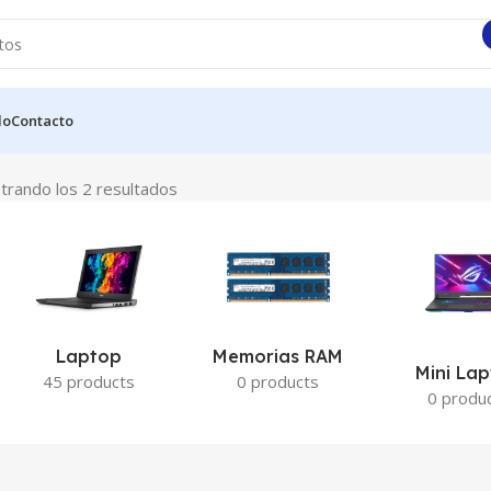
do
Contacto
trando los 2 resultados
Laptop
Memorias RAM
Mini La
45 products
0 products
0 produ