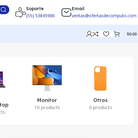
Soporte
Email
(55) 53845986
ventas@ofertasdecomputo.com
$
0.00
Monitor
Otros
P
ptop
10 products
0 products
cts