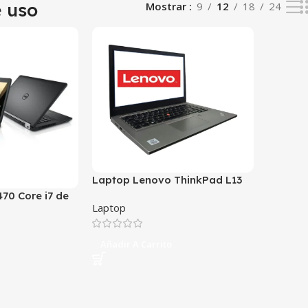
e uso
Mostrar
9
12
18
24
Laptop Lenovo ThinkPad L13
i5-10th
470 Core i7 de
Laptop
Añadir A Carrito