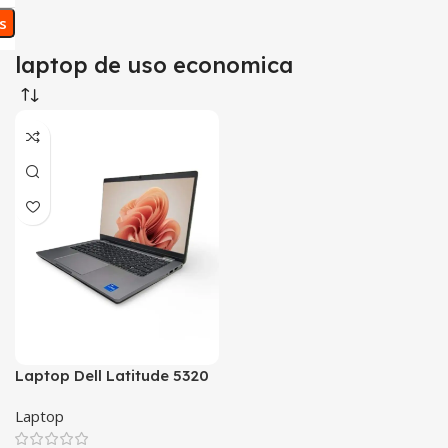
os
laptop de uso economica
Laptop Dell Latitude 5320
i5-11th Gen.
Laptop