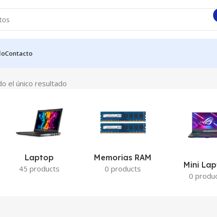
do
Contacto
o el único resultado
Laptop
Memorias RAM
Mini La
45 products
0 products
0 produ