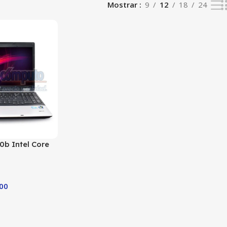
Mostrar
9
12
18
24
b Intel Core
ncionamiento
.00