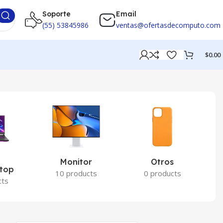
Soporte
Email
(55) 53845986
ventas@ofertasdecomputo.com
$
0.00
Monitor
Otros
P
ptop
10 products
0 products
cts