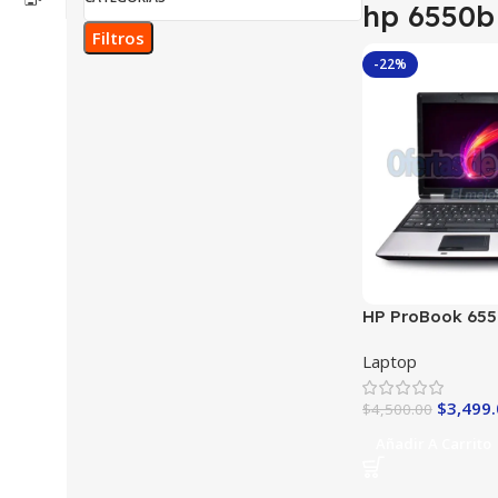
hp 6550b
Filtros
-22%
HP ProBook 6550
i5 Excelente Fu
Laptop
$
3,499
$
4,500.00
Añadir A Carrito