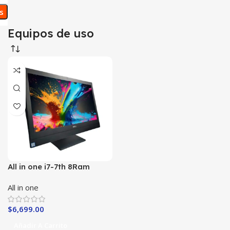
os
Equipos de uso
All in one i7-7th 8Ram
240SSD
All in one
$
6,699.00
Añadir A Carrito