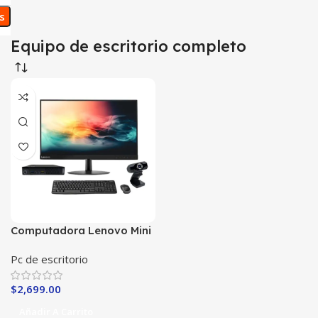
os
Equipo de escritorio completo
Computadora Lenovo Mini
Core i3
Pc de escritorio
$
2,699.00
Añadir A Carrito