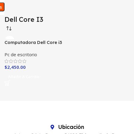
os
Dell Core I3
Computadora Dell Core i3
8 en RAM /250 HDD
Pc de escritorio
Completa
$
2,450.00
Añadir A Carrito
Ubicación