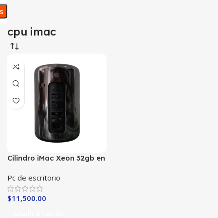
os
cpu imac
Cilindro iMac Xeon 32gb en
RAM
Pc de escritorio
$
11,500.00
Añadir A Carrito