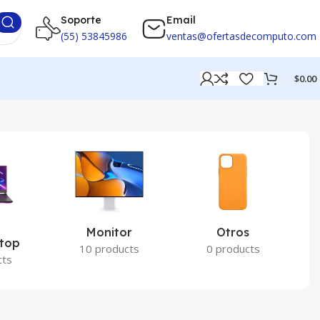
Soporte
Email
(55) 53845986
ventas@ofertasdecomputo.com
$
0.00
Monitor
Otros
P
ptop
10 products
0 products
cts