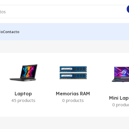
do
Contacto
Laptop
Memorias RAM
Mini La
45 products
0 products
0 produ